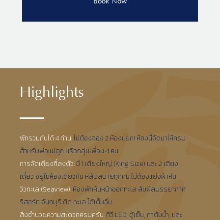
Highlights
พักรวมกันได้ 4 ท่าน:
ไม่ต้องจอง 2 ห้องแยก! ห้องนี้จัดมาให้ครบ
สำหรับพ่อแม่ลูก หรือกลุ่มเพื่อน 4 คน
การจัดเตียงที่ลงตัว:
มี 1 เตียงใหญ่ (King Size) และ 2 เตียง
เดี่ยว อยู่ในห้องเดียวกัน หลับสบายทุกคน ไม่ต้องแย่งผ้าห่ม
วิวทะเล (Seaview):
ห้องพักหันหน้าออกทะเล สัมผัสบรรยากาศ
รีสอร์ท จันทบุรี ติด ทะเล ได้เต็มอิ่ม
สิ่งอำนวยความสะดวกครบครัน:
ทีวี LED, ตู้เย็น, กาต้มน้ำ, และ