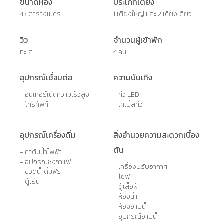
ขนาดห้อง
ประเภทเตียง
43 ตารางเมตร
1 เตียงใหญ่ และ 2 เตียงเดี่ยว
วิว
จำนวนผู้เข้าพัก
ทะเล
4 คน
อุปกรณ์เชื่อมต่อ
ความบันเทิง
- อินเทอร์เน็ตความเร็วสูง
- ทีวี LED
- โทรศัพท์
- เคเบิ้ลทีวี
อุปกรณ์เครื่องดื่ม
สิ่งอำนวยความสะดวกเบื้อง
ต้น
- กาต้มน้ำไฟฟ้า
- อุปกรณ์ชงกาแฟ
- เครื่องปรับอากาศ
- ขวดน้ำดื่มฟรี
- โซฟา
- ตู้เย็น
- ตู้เสื้อผ้า
- ห้องน้ำ
- ห้องอาบน้ำ
- อุปกรณ์อาบน้ำ