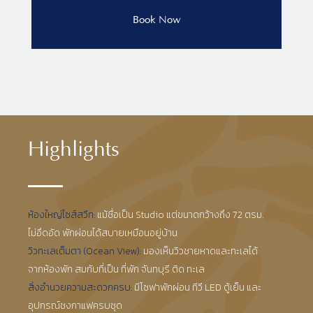
Highlights
ห้องใหญ่ไซส์สวีท:
แม้ชื่อเป็น Studio แต่ขนาดกว้างถึง 72 ตรม.
ไม่อึดอัด พักผ่อนได้สบายเหมือนอยู่บ้าน
วิวทะเลเต็มตา (Ocean View):
มองเห็นวิวชายหาดและทะเลได้
จากห้องพัก สมกับที่เป็น ที่พัก จันทบุรี ติด ทะเล
สิ่งอำนวยความสะดวกครบ:
มีโซฟาพักผ่อน ทีวี LED ตู้เย็น และ
อุปกรณ์ชงกาแฟครบชุด