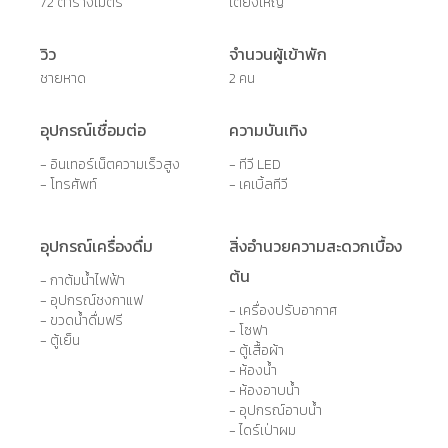
72 ตารางเมตร
เตียงใหญ่
วิว
จำนวนผู้เข้าพัก
ชายหาด
2 คน
อุปกรณ์เชื่อมต่อ
ความบันเทิง
- อินเทอร์เน็ตความเร็วสูง
- ทีวี LED
- โทรศัพท์
- เคเบิ้ลทีวี
อุปกรณ์เครื่องดื่ม
สิ่งอำนวยความสะดวกเบื้อง
ต้น
- กาต้มน้ำไฟฟ้า
- อุปกรณ์ชงกาแฟ
- เครื่องปรับอากาศ
- ขวดน้ำดื่มฟรี
- โซฟา
- ตู้เย็น
- ตู้เสื้อผ้า
- ห้องน้ำ
- ห้องอาบน้ำ
- อุปกรณ์อาบน้ำ
- ไดร์เป่าผม