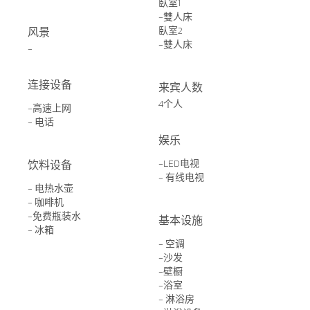
臥室1
-雙人床
风景
臥室2
-雙人床
-
连接设备
来宾人数
4个人
-高速上网
- 电话
娱乐
饮料设备
-LED电视
- 有线电视
- 电热水壶
- 咖啡机
-免费瓶装水
基本设施
- 冰箱
- 空调
-沙发
-壁橱
-浴室
- 淋浴房