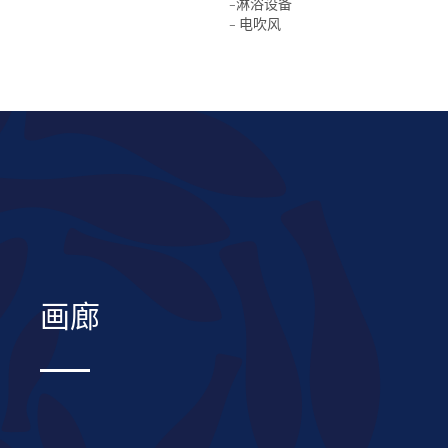
-淋浴设备
- 电吹风
画廊