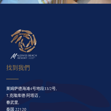
找到我們
莱姆萨德海滩4号地段33/2号,
T.克隆库德·阿塔迈 ,
春武里,
泰国 22120