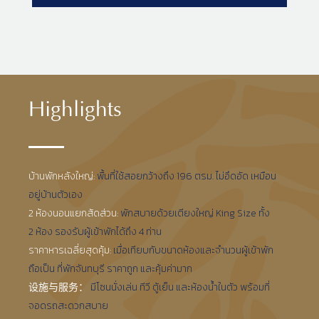
Highlights
บ้านพักหลังใหญ่:
พื้นที่ใช้สอยกว้างถึง 196 ตรม. ไม่อึดอัด เหมือน
อยู่บ้านตัวเอง
2 ห้องนอนแยกสัดส่วน:
พักสบายด้วยเตียงใหญ่ King Size ทั้ง
2 ห้อง รองรับผู้เข้าพักได้ถึง 4 ท่าน
ราคาหารเฉลี่ยสุดคุ้ม:
เมื่อเทียบกับขนาดห้องและจำนวนผู้เข้าพัก
ถือเป็น ที่พักจันทบุรี ราคาถูก และคุ้มค่ามาก
设施与服务：
มีโซนนั่งเล่น ทีวี ตู้เย็น และห้องน้ำในตัว พร้อมที่
จอดรถสะดวกสบาย