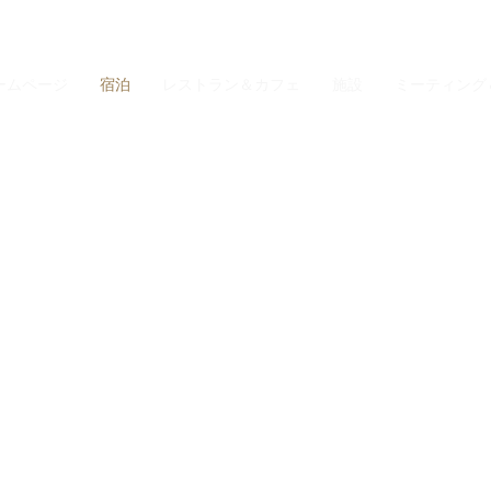
ームページ
宿泊
レストラン＆カフェ
施設
ミーティング