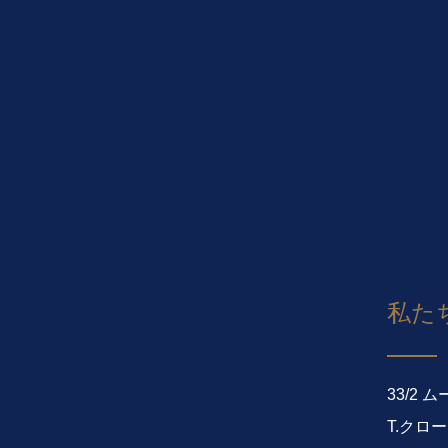
私た
33/2 
T.クロ