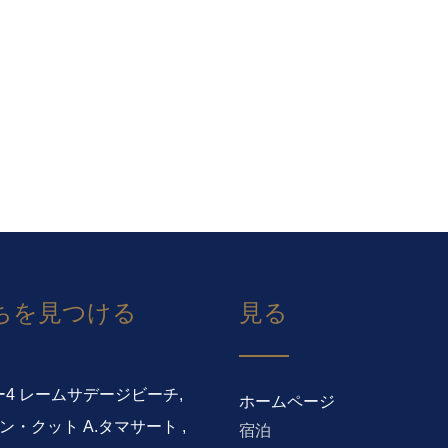
ちを見つける
見る
ムー4 レームサデージビーチ,
ホームページ
ーン・クット A.タマサート ,
宿泊