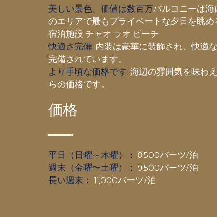
美しい景色、価値は数百万
バルコニーは海
のエリアで最もプライベートな夕日を眺め
宿泊施設 チャオ ラオ ビーチ
快適さ完備:
内装は豪華に装飾され、快適
完備されています。
より手頃な価格です:
海辺の雰囲気を味わえる
らの価格です。
価格
平日（日曜～木曜）：
8,500バーツ/泊
週末（金曜〜土曜）：
9,500バーツ/泊
長い週末：
11,000バーツ/泊