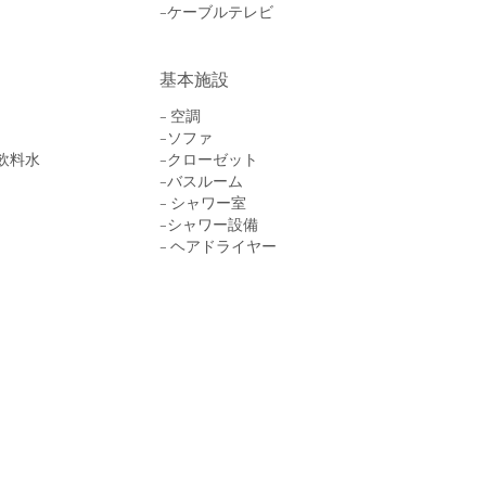
-ケーブルテレビ
基本施設
- 空調
-ソファ
飲料水
-クローゼット
-バスルーム
- シャワー室
-シャワー設備
- ヘアドライヤー