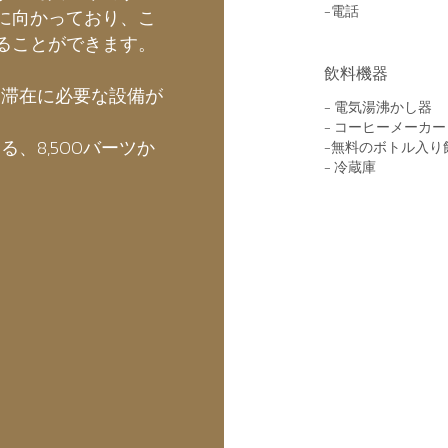
-電話
に向かっており、こ
ることができます。
飲料機器
な滞在に必要な設備が
- 電気湯沸かし器
- コーヒーメーカー
、8,500バーツか
-無料のボトル入り
- 冷蔵庫