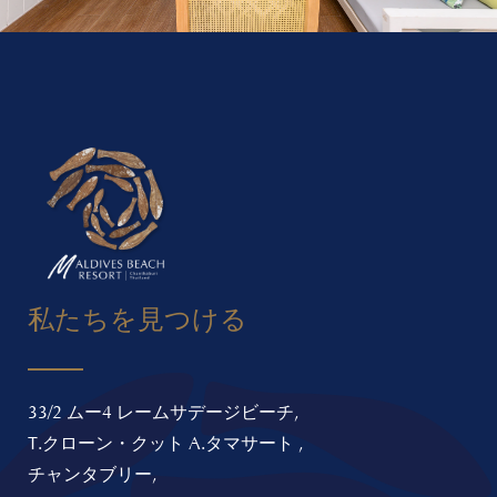
私たちを見つける
33/2 ムー4 レームサデージビーチ,
T.クローン・クット A.タマサート ,
チャンタブリー,