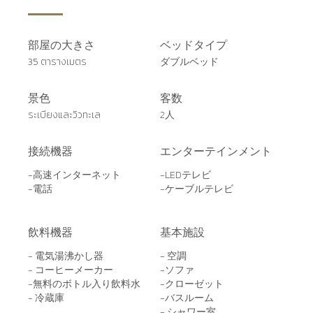
部屋の大きさ
ベッドタイプ
35 ตารางเมตร
ダブルベッド
景色
客数
ระเบียงและวิวทะเล
2人
接続機器
エンターテインメント
-高速インターネット
-LEDテレビ
-電話
-ケーブルテレビ
飲料機器
基本施設
- 電気湯沸かし器
- 空調
- コーヒーメーカー
-ソファ
-無料のボトル入り飲料水
-クローゼット
- 冷蔵庫
-バスルーム
- シャワー室