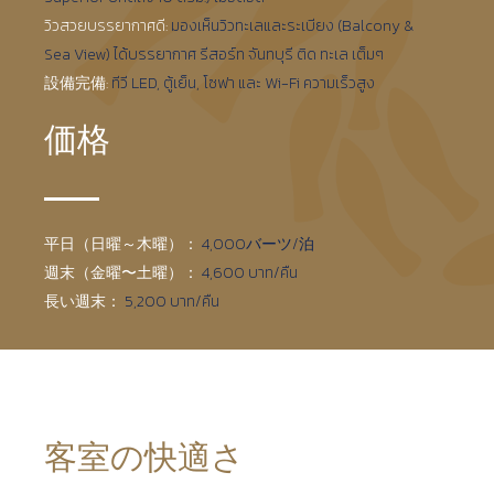
วิวสวยบรรยากาศดี:
มองเห็นวิวทะเลและระเบียง (Balcony &
Sea View) ได้บรรยากาศ รีสอร์ท จันทบุรี ติด ทะเล เต็มๆ
設備完備:
ทีวี LED, ตู้เย็น, โซฟา และ Wi-Fi ความเร็วสูง
価格
平日（日曜～木曜）：
4,000バーツ/泊
週末（金曜〜土曜）：
4,600 บาท/คืน
長い週末：
5,200 บาท/คืน
客室の快適さ