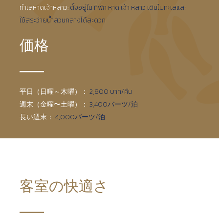
ทำเลหาดเจ้าหลาว:
ตั้งอยู่ใน ที่พัก หาด เจ้า หลาว เดินไปทะเลและ
ใช้สระว่ายน้ำส่วนกลางได้สะดวก
価格
平日（日曜～木曜）：
2,800 บาท/คืน
週末（金曜〜土曜）：
3,400バーツ/泊
長い週末：
4,000バーツ/泊
客室の快適さ