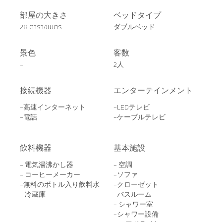
部屋の大きさ
ベッドタイプ
28 ตารางเมตร
ダブルベッド
景色
客数
-
2人
接続機器
エンターテインメント
-高速インターネット
-LEDテレビ
-電話
-ケーブルテレビ
飲料機器
基本施設
- 電気湯沸かし器
- 空調
- コーヒーメーカー
-ソファ
-無料のボトル入り飲料水
-クローゼット
- 冷蔵庫
-バスルーム
- シャワー室
-シャワー設備